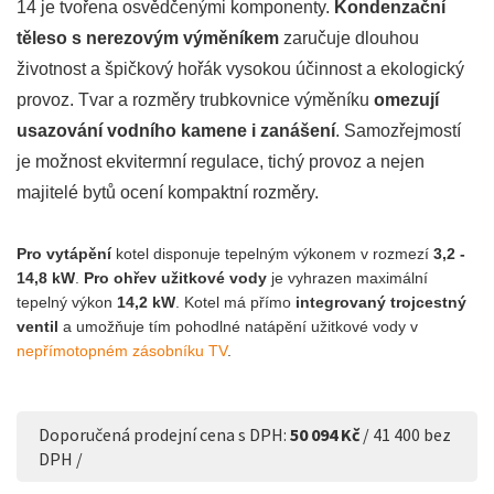
14 je tvořena osvědčenými komponenty.
Kondenzační
těleso s nerezovým výměníkem
zaručuje dlouhou
životnost a špičkový hořák vysokou účinnost a ekologický
provoz. Tvar a rozměry trubkovnice výměníku
omezují
usazování vodního kamene i zanášení
. Samozřejmostí
je možnost ekvitermní regulace, tichý provoz a nejen
majitelé bytů ocení kompaktní rozměry.
Pro vytápění
kotel disponuje tepelným výkonem v rozmezí
3,2 -
14,8 kW
.
Pro ohřev užitkové vody
je vyhrazen maximální
tepelný výkon
14,2 kW
. Kotel má přímo
integrovaný trojcestný
ventil
a umožňuje tím pohodlné natápění užitkové vody v
nepřímotopném zásobníku TV
.
Doporučená prodejní cena s DPH:
50 094 Kč
/ 41 400 bez
DPH /