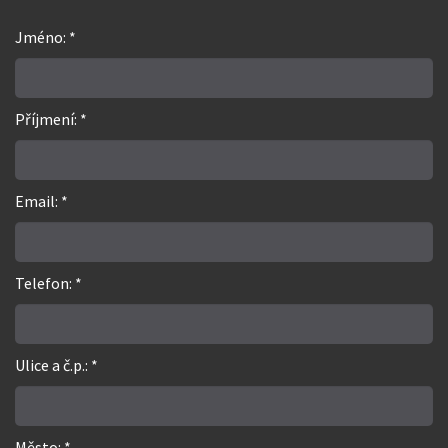
Jméno: *
Příjmení: *
Email: *
Telefon: *
Ulice a č.p.: *
Město: *