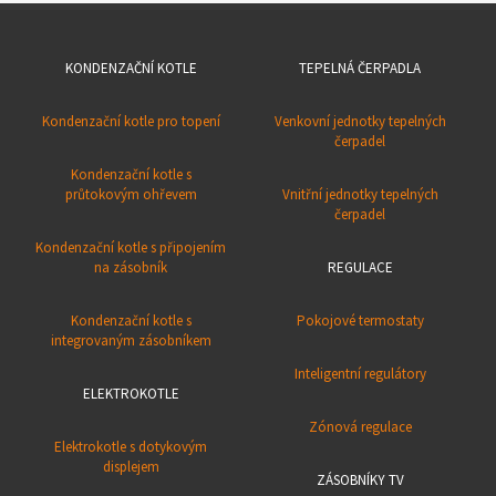
KONDENZAČNÍ KOTLE
TEPELNÁ ČERPADLA
Kondenzační kotle pro topení
Venkovní jednotky tepelných
čerpadel
Kondenzační kotle s
průtokovým ohřevem
Vnitřní jednotky tepelných
čerpadel
Kondenzační kotle s připojením
na zásobník
REGULACE
Kondenzační kotle s
Pokojové termostaty
integrovaným zásobníkem
Inteligentní regulátory
ELEKTROKOTLE
Zónová regulace
Elektrokotle s dotykovým
displejem
ZÁSOBNÍKY TV