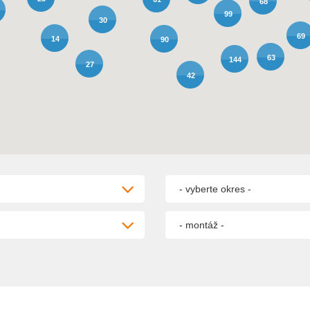
68
99
30
69
14
90
63
144
27
42
- vyberte okres -
- montáž -