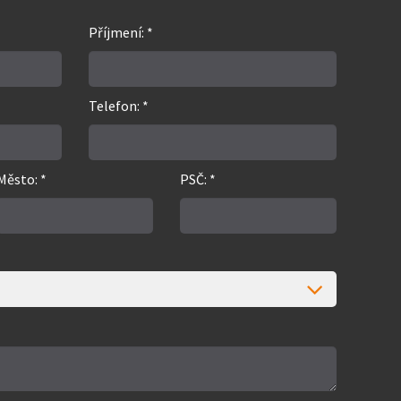
Příjmení: *
Telefon: *
Město: *
PSČ: *