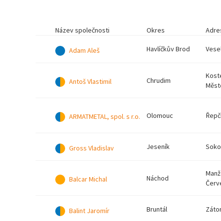
Název společnosti
Okres
Adre
Havlíčkův Brod
Vesel
Adam Aleš
Kost
Chrudim
Antoš Vlastimil
Měst
Olomouc
Řepč
ARMATMETAL, spol. s r.o.
Jeseník
Sokol
Gross Vladislav
Manž
Náchod
Balcar Michal
Červ
Bruntál
Zátor
Balint Jaromír