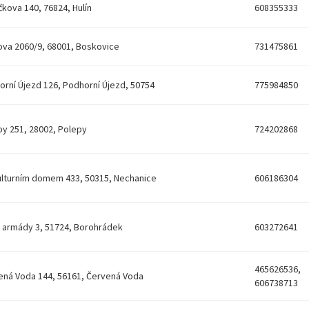
čkova 140, 76824, Hulín
608355333
ova 2060/9, 68001, Boskovice
731475861
orní Újezd 126, Podhorní Újezd, 50754
775984850
py 251, 28002, Polepy
724202868
ulturním domem 433, 50315, Nechanice
606186304
 armády 3, 51724, Borohrádek
603272641
465626536,
ená Voda 144, 56161, Červená Voda
606738713