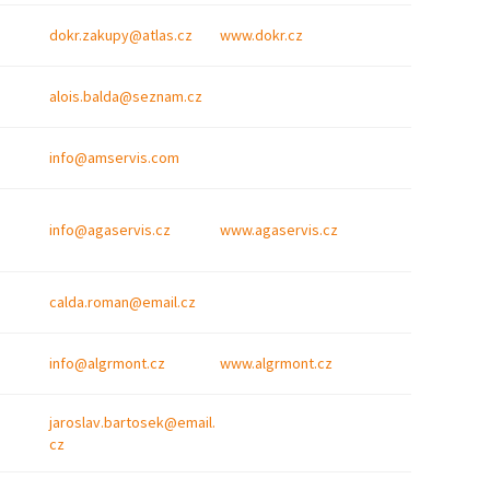
dokr.zakupy@atlas.cz
www.dokr.cz
alois.balda@seznam.cz
info@amservis.com
info@agaservis.cz
www.agaservis.cz
calda.roman@email.cz
info@algrmont.cz
www.algrmont.cz
jaroslav.bartosek@email.
cz