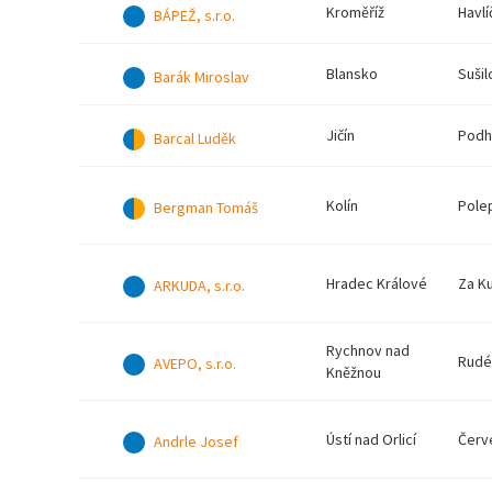
Kroměříž
Havlí
BÁPEŽ, s.r.o.
Blansko
Sušil
Barák Miroslav
Jičín
Podh
Barcal Luděk
Kolín
Pole
Bergman Tomáš
Hradec Králové
Za K
ARKUDA, s.r.o.
Rychnov nad
Rudé
AVEPO, s.r.o.
Kněžnou
Ústí nad Orlicí
Červ
Andrle Josef