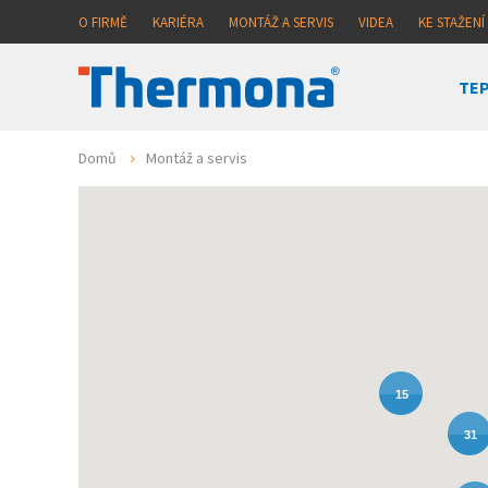
O FIRMĚ
KARIÉRA
MONTÁŽ A SERVIS
VIDEA
KE STAŽENÍ
TEP
Domů
Montáž a servis
15
31