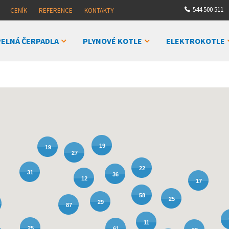
544 500 511
CENÍK
REFERENCE
KONTAKTY
ELNÁ ČERPADLA
PLYNOVÉ KOTLE
ELEKTROKOTLE
19
19
27
22
31
36
12
17
58
25
29
87
11
25
61