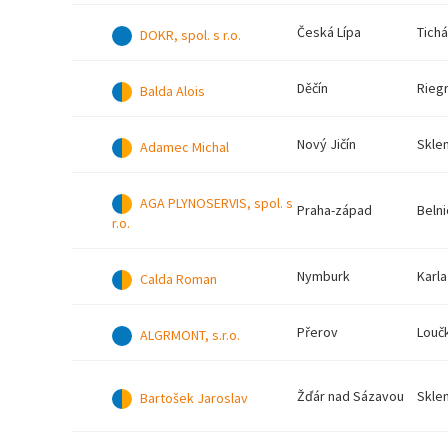
Česká Lípa
Tichá
DOKR, spol. s r.o.
Děčín
Riegr
Balda Alois
Nový Jičín
Sklen
Adamec Michal
AGA PLYNOSERVIS, spol. s
Praha-západ
Belni
r.o.
Nymburk
Karl
Calda Roman
Přerov
Loučk
ALGRMONT, s.r.o.
Žďár nad Sázavou
Skle
Bartošek Jaroslav