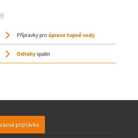
>|
Přípravky pro
úpravu topné vody
Odtahy
spalin
vazná poptávka