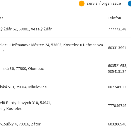
servisní organizace
sa
Telefon
ý Žďár 62, 58001, Veselý Žďár
777773148
elec u Heřmanova Městce 24, 53803, Kostelec u Heřmanova
603313991
ce
603521653,
ínská 86, 77900, Olomouc
585418124
ská 513, 79084, Mikulovice
607746013
elů Burdychových 318, 54941,
777849749
eny Kostelec
-Loučky 4, 79316, Zátor
603206540