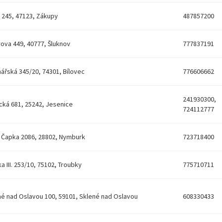
 245, 47123, Zákupy
487857200
ova 449, 40777, Šluknov
777837191
ářská 345/20, 74301, Bílovec
776606662
241930300,
cká 681, 25242, Jesenice
724112777
a Čapka 2086, 28802, Nymburk
723718400
a III. 253/10, 75102, Troubky
775710711
né nad Oslavou 100, 59101, Sklené nad Oslavou
608330433