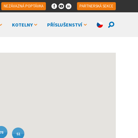
NEZÁVAZNÁ POPTÁVKA
PARTNERSKÁ SEKCE
KOTELNY
PŘÍSLUŠENSTVÍ
78
51