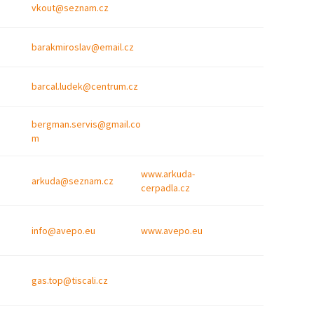
vkout@seznam.cz
barakmiroslav@email.cz
barcal.ludek@centrum.cz
bergman.servis@gmail.co
m
www.arkuda-
arkuda@seznam.cz
cerpadla.cz
info@avepo.eu
www.avepo.eu
gas.top@tiscali.cz