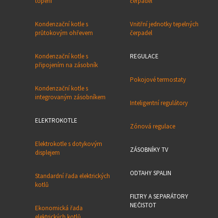
topení
čerpadel
Kondenzační kotle s
Vnitřní jednotky tepelných
průtokovým ohřevem
čerpadel
Kondenzační kotle s
REGULACE
připojením na zásobník
Pokojové termostaty
Kondenzační kotle s
integrovaným zásobníkem
Inteligentní regulátory
ELEKTROKOTLE
Zónová regulace
Elektrokotle s dotykovým
ZÁSOBNÍKY TV
displejem
ODTAHY SPALIN
Standardní řada elektrických
kotlů
FILTRY A SEPARÁTORY
NEČISTOT
Ekonomická řada
elektrických kotlů