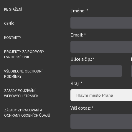
KE STAŽENÍ
Jméno: *
CENÍK
Email: *
KONTAKTY
PROJEKTY ZA PODPORY
EVROPSKÉ UNIE
Ulice a č.p.: *
VŠEOBECNÉ OBCHODNÍ
PODMÍNKY
Kraj: *
ZÁSADY POUŽÍVÁNÍ
Hlavní město Praha
WEBOVÝCH STRÁNEK
Váš dotaz: *
ZÁSADY ZPRACOVÁNÍ A
OCHRANY OSOBNÍCH ÚDAJŮ