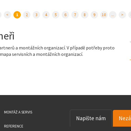
<
1
2
3
4
5
6
7
8
9
10
...
>
neři
artnerů a montážních organizací. V případě potřeby proto
mapa servisních a montážních organizací.
MONTÁŽ A SERVIS
Napište nám
Nezá
REFERENCE