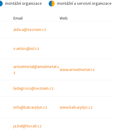
montážní organizace
montážní a servisní organizace
Email
Web
alda.a@seznam.cz
v.antos@iol.cz
armatmetal@amatmetal.c
www.armatmetal.cz
z
ladagross@seznam.cz
info@balcarplyn.cz
www.balcarplyn.cz
ja.bal@tiscali.cz