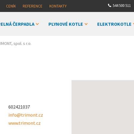
544 500 511
CENÍK
REFERENCE
KONTAKTY
ELNÁ ČERPADLA
PLYNOVÉ KOTLE
ELEKTROKOTLE
IMONT, spol. s r.o.
602421037
info@trimont.cz
www.trimont.cz