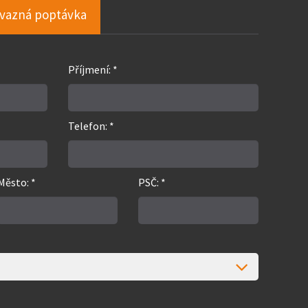
vazná poptávka
Příjmení: *
Telefon: *
Město: *
PSČ: *