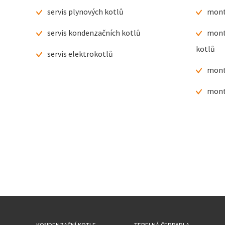
servis plynových kotlů
mont
servis kondenzačních kotlů
mont
kotlů
servis elektrokotlů
mont
mont