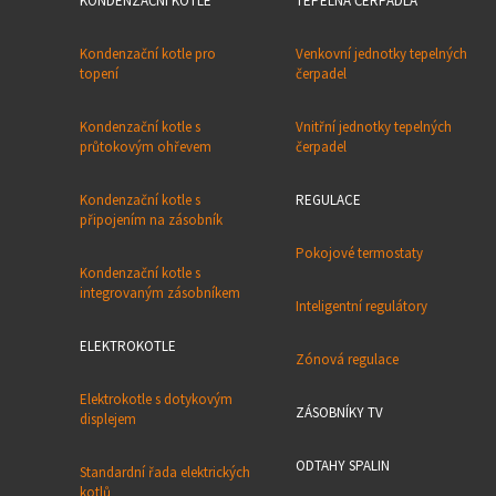
KONDENZAČNÍ KOTLE
TEPELNÁ ČERPADLA
Kondenzační kotle pro
Venkovní jednotky tepelných
topení
čerpadel
Kondenzační kotle s
Vnitřní jednotky tepelných
průtokovým ohřevem
čerpadel
Kondenzační kotle s
REGULACE
připojením na zásobník
Pokojové termostaty
Kondenzační kotle s
integrovaným zásobníkem
Inteligentní regulátory
ELEKTROKOTLE
Zónová regulace
Elektrokotle s dotykovým
ZÁSOBNÍKY TV
displejem
ODTAHY SPALIN
Standardní řada elektrických
kotlů