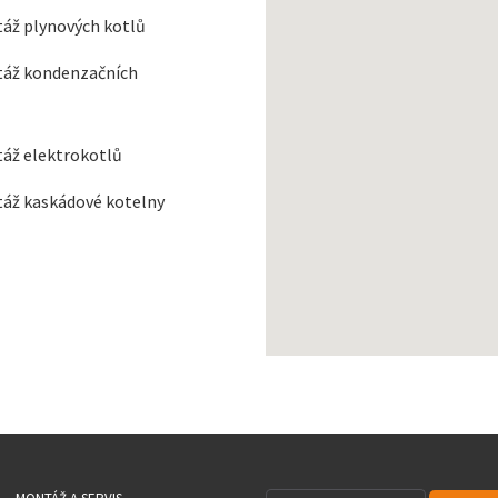
áž plynových kotlů
áž kondenzačních
áž elektrokotlů
áž kaskádové kotelny