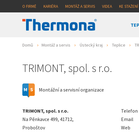
O FIRMĚ
KARIÉRA
MONTÁŽ A SERVIS
VIDEA
KE STAŽENÍ
TEP
Domů
Montáž a servis
Ústecký kraj
Teplice
TR
TRIMONT, spol. s r.o.
Montážní a servisní organizace
TRIMONT, spol. s r.o.
Telefon
Na Pěnkavce 499, 41712,
Email
Proboštov
Web