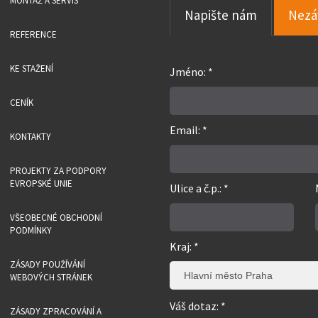
MONTÁŽ A SERVIS
Napište nám
Nezá
REFERENCE
KE STAŽENÍ
Jméno: *
CENÍK
Email: *
KONTAKTY
PROJEKTY ZA PODPORY
EVROPSKÉ UNIE
Ulice a č.p.: *
VŠEOBECNÉ OBCHODNÍ
PODMÍNKY
Kraj: *
ZÁSADY POUŽÍVÁNÍ
Hlavní město Praha
WEBOVÝCH STRÁNEK
Váš dotaz: *
ZÁSADY ZPRACOVÁNÍ A