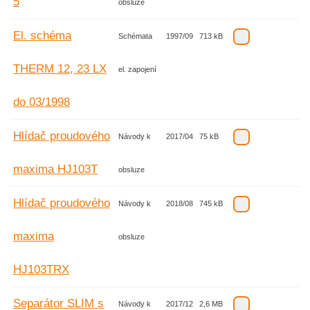
5
obsluze
El. schéma
Schémata
1997/09
713 kB
THERM 12, 23 LX
el. zapojení
do 03/1998
Hlídač proudového
Návody k
2017/04
75 kB
maxima HJ103T
obsluze
Hlídač proudového
Návody k
2018/08
745 kB
maxima
obsluze
HJ103TRX
Separátor SLIM s
Návody k
2017/12
2,6 MB