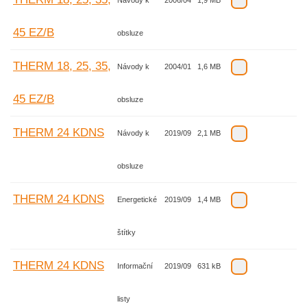
Návody k
2006/04
1,9 MB
45 EZ/B
obsluze
THERM 18, 25, 35,
Návody k
2004/01
1,6 MB
45 EZ/B
obsluze
THERM 24 KDNS
Návody k
2019/09
2,1 MB
obsluze
THERM 24 KDNS
Energetické
2019/09
1,4 MB
štítky
THERM 24 KDNS
Informační
2019/09
631 kB
listy