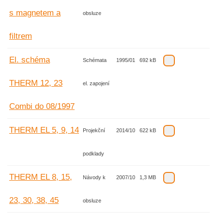
s magnetem a
obsluze
filtrem
El. schéma
Schémata
1995/01
692 kB
THERM 12, 23
el. zapojení
Combi do 08/1997
THERM EL 5, 9, 14
Projekční
2014/10
622 kB
podklady
THERM EL 8, 15,
Návody k
2007/10
1,3 MB
23, 30, 38, 45
obsluze