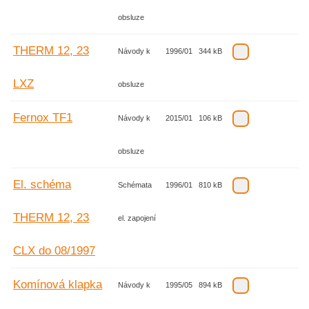
obsluze
THERM 12, 23
Návody k
1996/01
344 kB
LXZ
obsluze
Fernox TF1
Návody k
2015/01
106 kB
obsluze
El. schéma
Schémata
1996/01
810 kB
THERM 12, 23
el. zapojení
CLX do 08/1997
Komínová klapka
Návody k
1995/05
894 kB