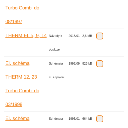
Turbo Combi do
08/1997
THERM EL 5, 9, 14
Návody k
2018/01
2,6 MB
obsluze
El. schéma
Schémata
1997/09
823 kB
THERM 12, 23
el. zapojení
Turbo Combi do
03/1998
El. schéma
Schémata
1995/01
664 kB