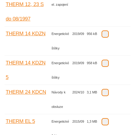
THERM 12, 23 S
el. zapojení
do 08/1997
THERM 14 KDZN
Energetické
2019/09
956 kB
štítky
THERM 14 KDZN
Energetické
2019/09
958 kB
5
štítky
THERM 24 KDCN
Návody k
2024/10
3,1 MB
obsluze
THERM EL 5
Energetické
2015/09
1,3 MB