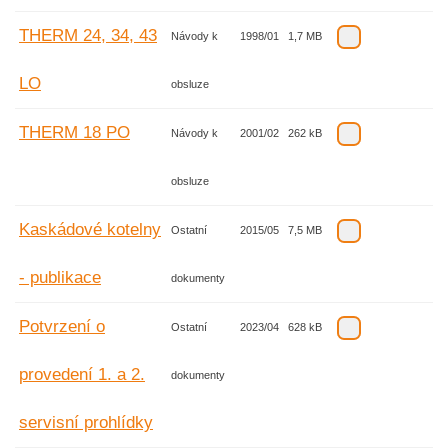
THERM 24, 34, 43
Návody k
1998/01
1,7 MB
LO
obsluze
THERM 18 PO
Návody k
2001/02
262 kB
obsluze
Kaskádové kotelny
Ostatní
2015/05
7,5 MB
- publikace
dokumenty
Potvrzení o
Ostatní
2023/04
628 kB
provedení 1. a 2.
dokumenty
servisní prohlídky