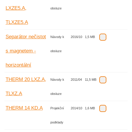
LXZE5.A,
obsluze
TLXZE5.A
Separátor nečistot
Návody k
2016/10
1,5 MB
s magnetem -
obsluze
horizontální
THERM 20 LXZ.A,
Návody k
2011/04
11,5 MB
TLXZ.A
obsluze
THERM 14 KD.A
Projekční
2014/10
1,6 MB
podklady