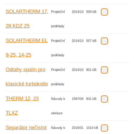
SOLARTHERM 17,
Projekční
2014/10
509 kB
28 KDZ 25
podklady
SOLARTHERM EL
Projekční
2014/10
557 kB
9-25, 14-25
podklady
Odtahy spalin pro
Projekční
2014/10
801 kB
klasické turbokotle
podklady
THERM 12, 23
Návody k
1997/04
831 kB
TLXZ
obsluze
Separátor nečistot
Návody k
2015/01
1010 kB