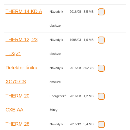
THERM 14 KD.A
Návody k
2016/08
3,5 MB
obsluze
THERM 12, 23
Návody k
1998/03
1,6 MB
TLX(Z)
obsluze
Detektor úniku
Návody k
2015/08
852 kB
XC70-CS
obsluze
THERM 20
Energetické
2016/08
1,2 MB
CXE.AA
štítky
THERM 28
Návody k
2015/12
3,4 MB