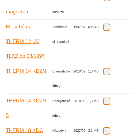
magnetem
obsluze
El. schéma
Schémata
1997/04
699 kB
THERM 12, 23
el. zapojení
TLXZ do 08/1997
THERM 14 KDZN
Energetické
2018/09
1,3 MB
štítky
THERM 14 KDZN
Energetické
2018/09
1,3 MB
5
štítky
THERM 18 KDC
Návody k
2022/09
3,1 MB