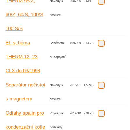
THERM 55/Z,
Návody k
2007/05
2 MB
60/Z, 60/S, 100/S,
obsluze
100 S/B
El. schéma
Schémata
1997/09
813 kB
THERM 12, 23
el. zapojení
CLX do 03/1998
Separátor nečistot
Návody k
2015/01
1,5 MB
s magnetem
obsluze
Odtahy spalin pro
Projekční
2014/10
778 kB
kondenzační kotle
podklady