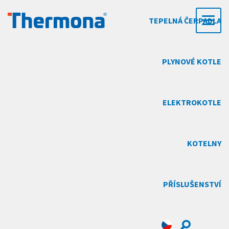
TEPELNÁ ČERPADLA
Domů
Ke stažení
Archiv technické dokumentace
PLYNOVÉ KOTLE
Archiv technické
ELEKTROKOTLE
dokumentace
KOTELNY
Vyhledávač návodů a dokumentace
Název výrobku, typové označení, objednací číslo nebo číslo
PŘÍSLUŠENSTVÍ
dokumentu