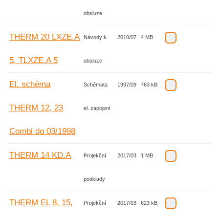
obsluze
THERM 20 LXZE.A
Návody k
2010/07
4 MB
5, TLXZE.A 5
obsluze
El. schéma
Schémata
1997/09
763 kB
THERM 12, 23
el. zapojení
Combi do 03/1998
THERM 14 KD.A
Projekční
2017/03
1 MB
podklady
THERM EL 8, 15,
Projekční
2017/03
623 kB