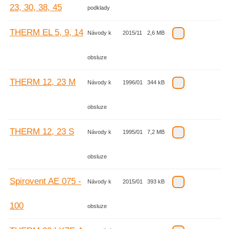
23, 30, 38, 45
podklady
THERM EL 5, 9, 14
Návody k
2015/11
2,6 MB
obsluze
THERM 12, 23 M
Návody k
1996/01
344 kB
obsluze
THERM 12, 23 S
Návody k
1995/01
7,2 MB
obsluze
Spirovent AE 075 -
Návody k
2015/01
393 kB
100
obsluze