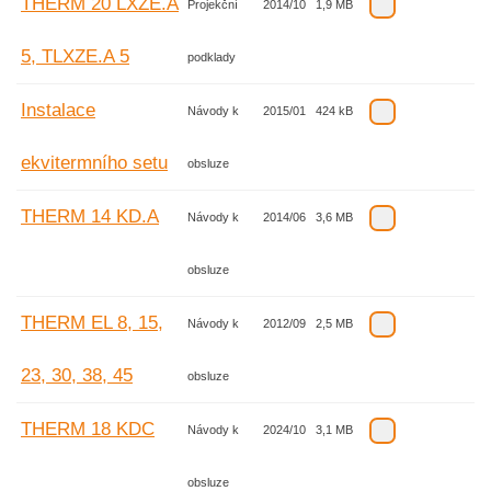
THERM 20 LXZE.A
Projekční
2014/10
1,9 MB
5, TLXZE.A 5
podklady
Instalace
Návody k
2015/01
424 kB
ekvitermního setu
obsluze
THERM 14 KD.A
Návody k
2014/06
3,6 MB
obsluze
THERM EL 8, 15,
Návody k
2012/09
2,5 MB
23, 30, 38, 45
obsluze
THERM 18 KDC
Návody k
2024/10
3,1 MB
obsluze