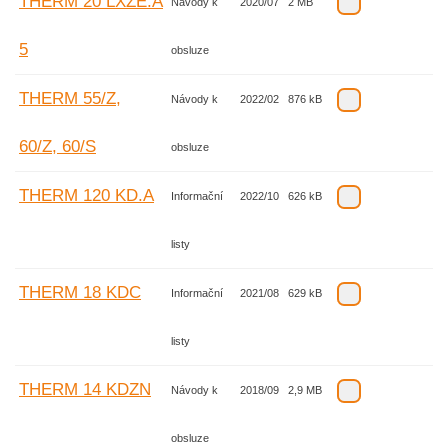
THERM 20 LXZE.A
Návody k
2020/07
2 MB
5
obsluze
THERM 55/Z,
Návody k
2022/02
876 kB
60/Z, 60/S
obsluze
THERM 120 KD.A
Informační
2022/10
626 kB
listy
THERM 18 KDC
Informační
2021/08
629 kB
listy
THERM 14 KDZN
Návody k
2018/09
2,9 MB
obsluze