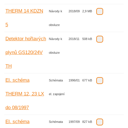
THERM 14 KDZN
Návody k
2018/09
2,9 MB
5
obsluze
Detektor hořlavých
Návody k
2018/11
508 kB
plynů GS120/24V
obsluze
TH
El. schéma
Schémata
1996/01
677 kB
THERM 12, 23 LX
el. zapojení
do 08/1997
El. schéma
Schémata
1997/09
827 kB