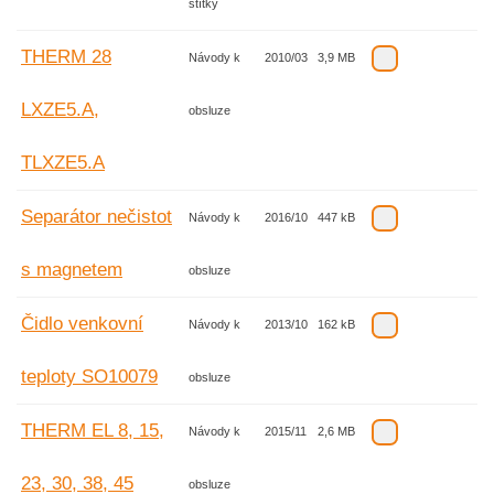
štítky
THERM 28
Návody k
2010/03
3,9 MB
LXZE5.A,
obsluze
TLXZE5.A
Separátor nečistot
Návody k
2016/10
447 kB
s magnetem
obsluze
Čidlo venkovní
Návody k
2013/10
162 kB
teploty SO10079
obsluze
THERM EL 8, 15,
Návody k
2015/11
2,6 MB
23, 30, 38, 45
obsluze