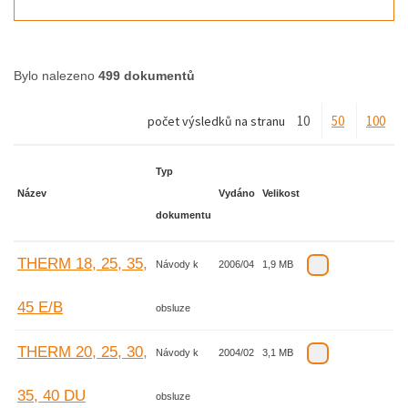
Bylo nalezeno
499 dokumentů
10
50
100
počet výsledků na stranu
Typ
Název
Vydáno
Velikost
dokumentu
THERM 18, 25, 35,
Návody k
2006/04
1,9 MB
45 E/B
obsluze
THERM 20, 25, 30,
Návody k
2004/02
3,1 MB
35, 40 DU
obsluze