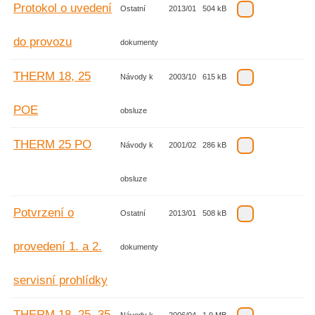
Protokol o uvedení
Ostatní
2013/01
504 kB
do provozu
dokumenty
THERM 18, 25
Návody k
2003/10
615 kB
POE
obsluze
THERM 25 PO
Návody k
2001/02
286 kB
obsluze
Potvrzení o
Ostatní
2013/01
508 kB
provedení 1. a 2.
dokumenty
servisní prohlídky
THERM 18, 25, 35,