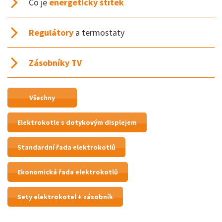
Co je
energetický štítek
Regulátory
a termostaty
Zásobníky TV
Všechny
Elektrokotle s dotykovým displejem
Standardní řada elektrokotlů
Ekonomická řada elektrokotlů
Sety elektrokotel + zásobník