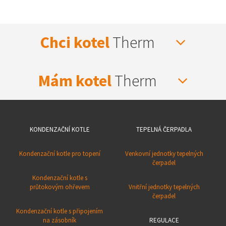
Chci kotel
Therm
Mám kotel
Therm
KONDENZAČNÍ KOTLE
TEPELNÁ ČERPADLA
Kondenzační kotle pro topení
Venkovní jednotky tepelných
čerpadel
Kondenzační kotle s
průtokovým ohřevem
Vnitřní jednotky tepelných
čerpadel
Kondenzační kotle s připojením
na zásobník
REGULACE