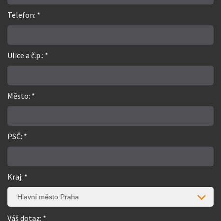
Telefon: *
Ulice a č.p.: *
Město: *
PSČ: *
Kraj: *
Hlavní město Praha
Váš dotaz: *