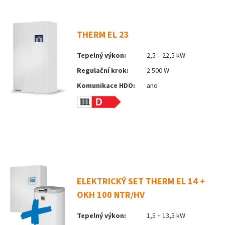
THERM EL 23
Tepelný výkon:
2,5 ÷ 22,5 kW
Regulační krok:
2 500 W
Komunikace HDO:
ano
ELEKTRICKÝ SET THERM EL 14 +
OKH 100 NTR/HV
Tepelný výkon:
1,5 ÷ 13,5 kW