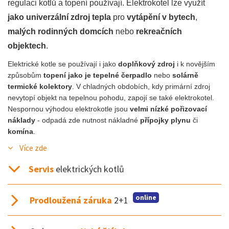
regulaci kotlů a topení používají. Elektrokotel lze využít
jako univerzální zdroj tepla
pro
vytápění v bytech
,
malých rodinných domcích
nebo
rekreačních
objektech
.
Elektrické kotle se používají i jako
doplňkový zdroj
i k novějším
způsobům
topení jako je tepelné čerpadlo
nebo
solárně
termické kolektory
. V chladných obdobích, kdy primární zdroj
nevytopí objekt na tepelnou pohodu, zapojí se také elektrokotel.
Nespornou výhodou elektrokotle jsou
velmi nízké pořizovací
náklady
- odpadá zde nutnost nákladné
přípojky plynu
či
komína
.
Více zde
Servis
elektrických kotlů
online
Prodloužená záruka
2+1