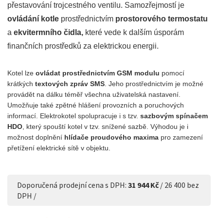
přestavování trojcestného ventilu. Samozřejmostí je
ovládání kotle
prostřednictvím
prostorového termostatu
a
ekvitermního čidla,
které vede k dalším úsporám
finančních prostředků za elektrickou energii.
Kotel lze
ovládat prostřednictvím GSM modulu
pomocí
krátkých
textových zpráv SMS
. Jeho prostřednictvím je možné
provádět na dálku téměř všechna uživatelská nastavení.
Umožňuje také zpětné hlášení provozních a poruchových
informací. Elektrokotel spolupracuje i s tzv.
sazbovým spínačem
HDO
, který spouští kotel v tzv. snížené sazbě. Výhodou je i
možnost doplnění
hlídače proudového maxima
pro zamezení
přetížení elektrické sítě v objektu.
Doporučená prodejní cena s DPH:
31 944 Kč
/ 26 400 bez
DPH /