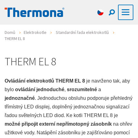
Domů
Elektrokotle
Standardní řada elektrokotlů
THERM EL 8
THERM EL 8
Ovládání elektrokotlů THERM EL 8
je navrženo tak, aby
bylo
ovládání jednoduché
,
srozumitelné
a
jednoznačné
. Jednoduchou obsluhu podporuje přehledný
třímístný LED displej, doplněný jednoznačnou signalizací
řadou světelných LED diod. Ke kotli THERM EL 8 je
možné připojit externí nepřímotopný zásobník
na ohřev
užitkové vody. Natápění zásobníku je zajišťováno pomocí