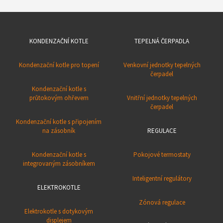
KONDENZAČNÍ KOTLE
TEPELNÁ ČERPADLA
Kondenzační kotle pro topení
Venkovní jednotky tepelných
čerpadel
Kondenzační kotle s
průtokovým ohřevem
Vnitřní jednotky tepelných
čerpadel
Kondenzační kotle s připojením
na zásobník
REGULACE
Kondenzační kotle s
Pokojové termostaty
integrovaným zásobníkem
Inteligentní regulátory
ELEKTROKOTLE
Zónová regulace
Elektrokotle s dotykovým
displejem