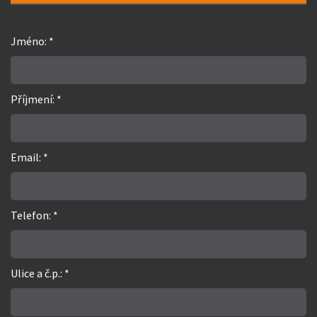
Jméno: *
Příjmení: *
Email: *
Telefon: *
Ulice a č.p.: *