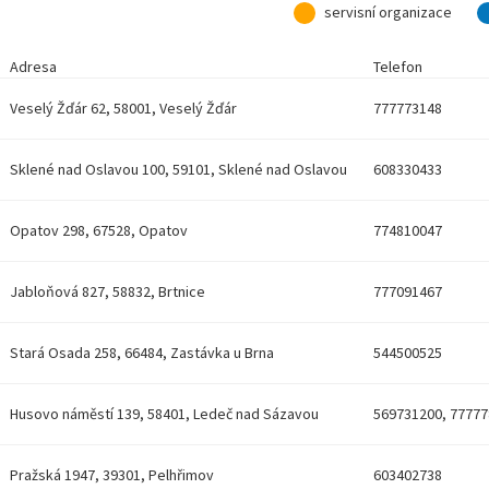
servisní organizace
Adresa
Telefon
Veselý Žďár 62, 58001, Veselý Žďár
777773148
u
Sklené nad Oslavou 100, 59101, Sklené nad Oslavou
608330433
Opatov 298, 67528, Opatov
774810047
Jabloňová 827, 58832, Brtnice
777091467
Stará Osada 258, 66484, Zastávka u Brna
544500525
Husovo náměstí 139, 58401, Ledeč nad Sázavou
569731200, 7777
Pražská 1947, 39301, Pelhřimov
603402738