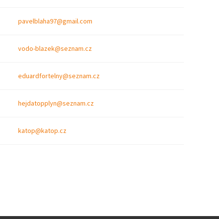
pavelblaha97@gmail.com
vodo-blazek@seznam.cz
eduardfortelny@seznam.cz
hejdatopplyn@seznam.cz
katop@katop.cz