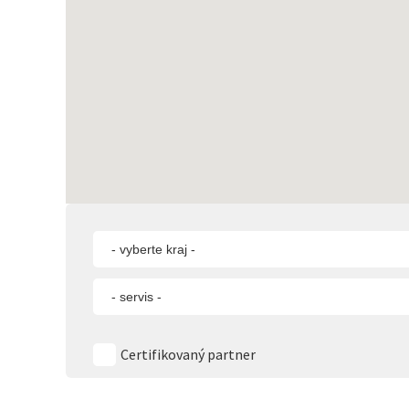
- vyberte kraj -
- servis -
Certifikovaný partner