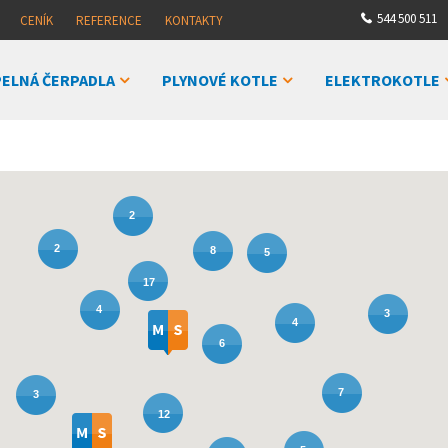
544 500 511
CENÍK
REFERENCE
KONTAKTY
ELNÁ ČERPADLA
PLYNOVÉ KOTLE
ELEKTROKOTLE
2
2
8
5
17
4
3
4
6
7
3
12