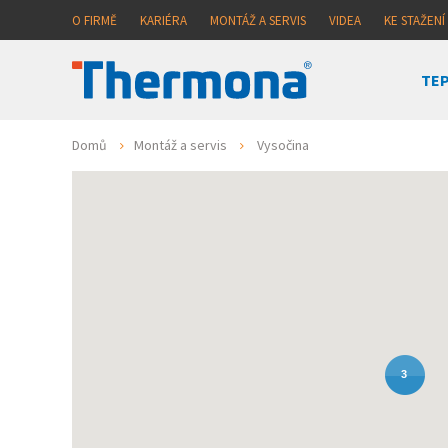
O FIRMĚ
KARIÉRA
MONTÁŽ A SERVIS
VIDEA
KE STAŽENÍ
TEP
Domů
Montáž a servis
Vysočina
3