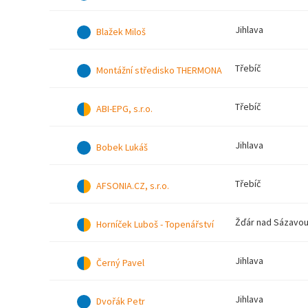
Jihlava
Blažek Miloš
Třebíč
Montážní středisko THERMONA
Třebíč
ABI-EPG, s.r.o.
Jihlava
Bobek Lukáš
Třebíč
AFSONIA.CZ, s.r.o.
Žďár nad Sázavo
Horníček Luboš - Topenářství
Jihlava
Černý Pavel
Jihlava
Dvořák Petr