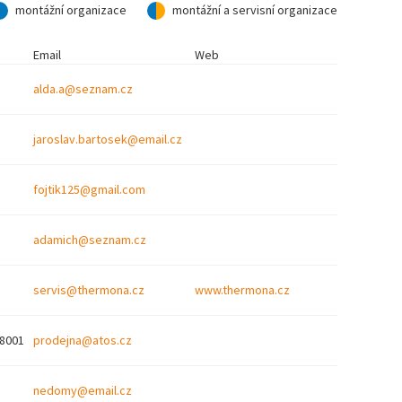
montážní organizace
montážní a servisní organizace
Email
Web
alda.a@seznam.cz
jaroslav.bartosek@email.cz
fojtik125@gmail.com
adamich@seznam.cz
servis@thermona.cz
www.thermona.cz
78001
prodejna@atos.cz
nedomy@email.cz