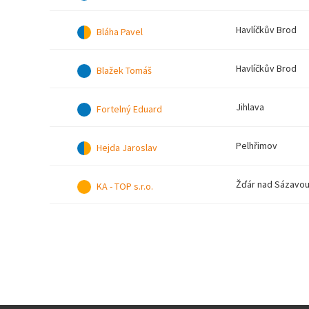
Havlíčkův Brod
Bláha Pavel
Havlíčkův Brod
Blažek Tomáš
Jihlava
Fortelný Eduard
Pelhřimov
Hejda Jaroslav
Žďár nad Sázavo
KA - TOP s.r.o.