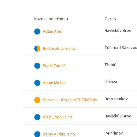
Název společnosti
Okres
Havlíčkův Brod
Adam Aleš
Žďár nad Sázavo
Bartošek Jaroslav
Třebíč
Fojtík Tomáš
Jihlava
Adam Michal
Brno-venkov
Servisní středisko THERMONA
Havlíčkův Brod
ATOS, spol. s r.o.
Pelhřimov
Domy A Plus, s.r.o.