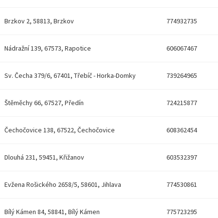
Brzkov 2, 58813, Brzkov
774932735
Nádražní 139, 67573, Rapotice
606067467
Sv. Čecha 379/6, 67401, Třebíč - Horka-Domky
739264965
Štěměchy 66, 67527, Předín
724215877
Čechočovice 138, 67522, Čechočovice
608362454
u
Dlouhá 231, 59451, Křižanov
603532397
Evžena Rošického 2658/5, 58601, Jihlava
774530861
Bílý Kámen 84, 58841, Bílý Kámen
775723295