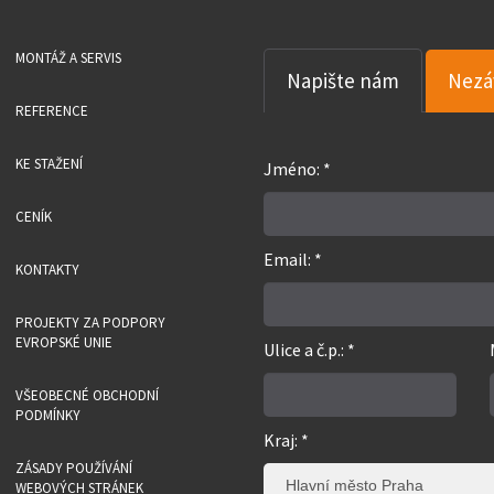
MONTÁŽ A SERVIS
Napište nám
Nezá
REFERENCE
KE STAŽENÍ
Jméno: *
CENÍK
Email: *
KONTAKTY
PROJEKTY ZA PODPORY
EVROPSKÉ UNIE
Ulice a č.p.: *
VŠEOBECNÉ OBCHODNÍ
PODMÍNKY
Kraj: *
ZÁSADY POUŽÍVÁNÍ
Hlavní město Praha
WEBOVÝCH STRÁNEK