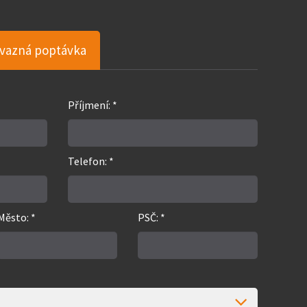
vazná poptávka
Příjmení: *
Telefon: *
Město: *
PSČ: *