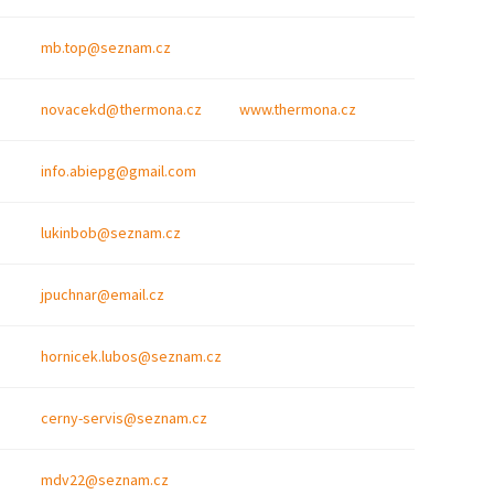
mb.top@seznam.cz
novacekd@thermona.cz
www.thermona.cz
info.abiepg@gmail.com
lukinbob@seznam.cz
jpuchnar@email.cz
hornicek.lubos@seznam.cz
cerny-servis@seznam.cz
mdv22@seznam.cz