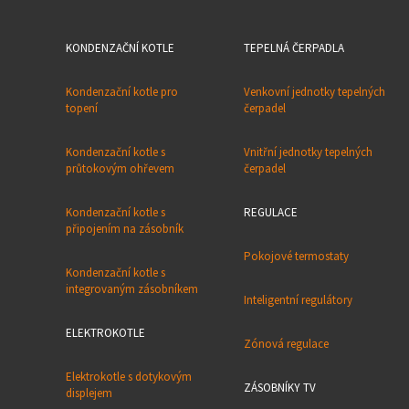
KONDENZAČNÍ KOTLE
TEPELNÁ ČERPADLA
Kondenzační kotle pro
Venkovní jednotky tepelných
topení
čerpadel
Kondenzační kotle s
Vnitřní jednotky tepelných
průtokovým ohřevem
čerpadel
Kondenzační kotle s
REGULACE
připojením na zásobník
Pokojové termostaty
Kondenzační kotle s
integrovaným zásobníkem
Inteligentní regulátory
ELEKTROKOTLE
Zónová regulace
Elektrokotle s dotykovým
ZÁSOBNÍKY TV
displejem