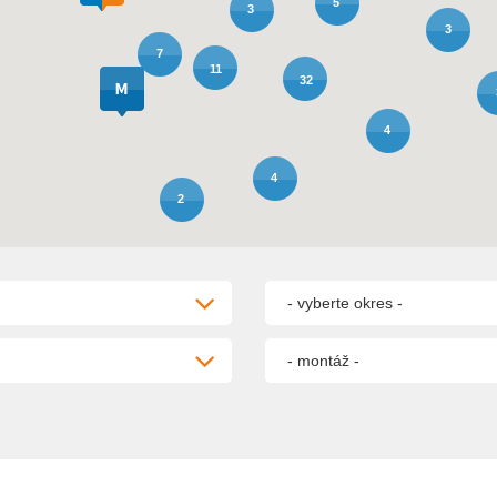
5
3
3
7
11
32
4
4
2
- vyberte okres -
- montáž -