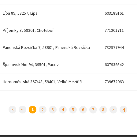
Lípa 89, 58257, Lípa
603189161
Příjemky 3, 58301, Chotěboř
771201711
Panenská Rozsíčka 7, 58901, Panenská Rozsíčka
732977944
Španovského 94, 39501, Pacov
607939342
u
Hornoměstská 367/43, 59401, Velké Meziříčí
739672063
|<
<
1
2
3
4
5
6
7
8
>
>|