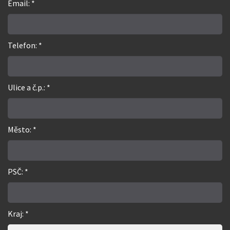
Email: *
Telefon: *
Ulice a č.p.: *
Město: *
PSČ: *
Kraj: *