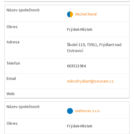
Michel René
Frýdek-Místek
Školní 119, 73911, Frýdlant nad
Ostravicí
603521984
mikrafrydlant@seznam.cz
nieboras s.r.o.
Frýdek-Místek