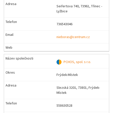
Seifertova 740, 73961, Třinec -
Lyžbice
736543046
nieboras@centrum.cz
PCHOS, spol. s r.o.
Frýdek-Místek
Slezská 3201, 73801, Frýdek-
Místek
558630528