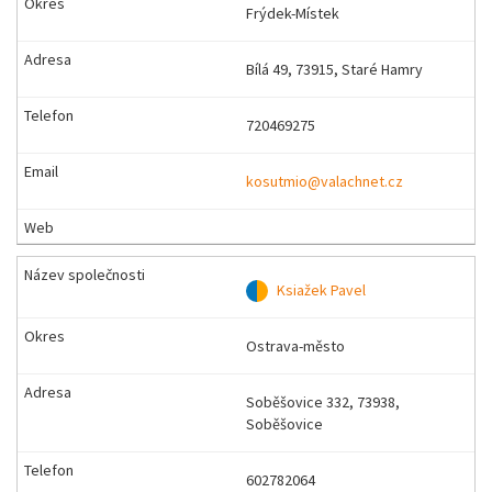
Frýdek-Místek
Bílá 49, 73915, Staré Hamry
720469275
kosutmio@valachnet.cz
Ksiažek Pavel
Ostrava-město
Soběšovice 332, 73938,
Soběšovice
602782064