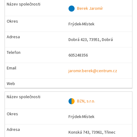
Berek Jaromír
Frýdek-Místek
Dobrá 423, 73951, Dobrá
605248356
jaromir.berek@centrum.cz
BZN, s.r.o.
Frýdek-Místek
Konská 743, 73961, Třinec