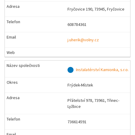
Fryčovice 190, 73945, Fryčovice
608784361
j.uherik@volny.cz
Instalatérství Kamionka, s.r.o.
Frýdek-Místek
Přátelství 978, 73961, Třinec-
Lyžbice
736614591