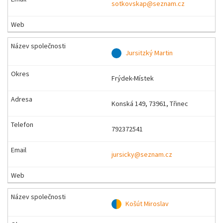
sotkovskap@seznam.cz
Jursitzký Martin
Frýdek-Místek
Konská 149, 73961, Třinec
792372541
jursicky@seznam.cz
Košút Miroslav