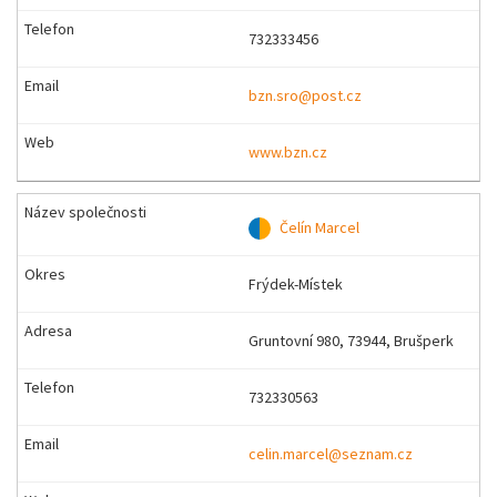
732333456
bzn.sro@post.cz
www.bzn.cz
Čelín Marcel
Frýdek-Místek
Gruntovní 980, 73944, Brušperk
732330563
celin.marcel@seznam.cz