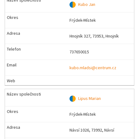
Kubo Jan
Frýdek-Místek
Hnojník 327, 73953, Hnojník
737650015
kubo.mladsi@centrum.cz
Lipus Marian
Frýdek-Místek
Návsí 1026, 73992, Návsí