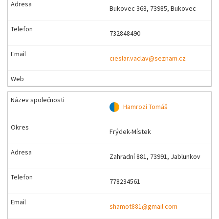
Bukovec 368, 73985, Bukovec
732848490
cieslar.vaclav@seznam.cz
Hamrozi Tomáš
Frýdek-Místek
Zahradní 881, 73991, Jablunkov
778234561
shamot881@gmail.com