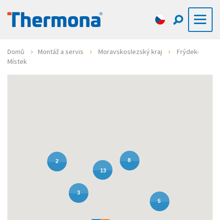
Domů
Montáž a servis
Moravskoslezský kraj
Frýdek-
Místek
8
2
13
3
5