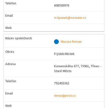
608569976
m.lipanek@seznam.cz
Macura Roman
Frýdek-Místek
Komenského 677, 73961, Třinec -
Staré Město
792493362
inmar@post.cz