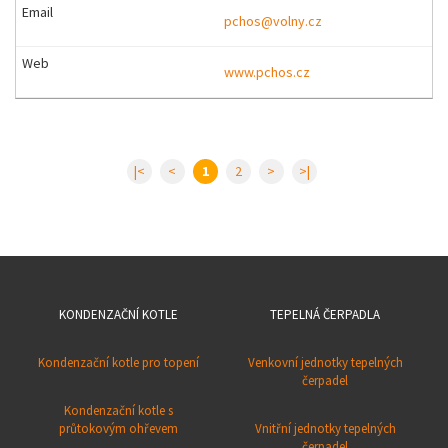
pchos@volny.cz
www.pchos.cz
|<
<
1
2
>
>|
KONDENZAČNÍ KOTLE
TEPELNÁ ČERPADLA
Kondenzační kotle pro topení
Venkovní jednotky tepelných
čerpadel
Kondenzační kotle s
průtokovým ohřevem
Vnitřní jednotky tepelných
čerpadel