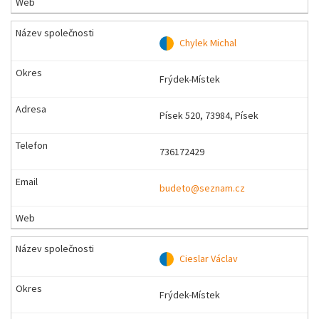
Chylek Michal
Frýdek-Místek
Písek 520, 73984, Písek
736172429
budeto@seznam.cz
Cieslar Václav
Frýdek-Místek