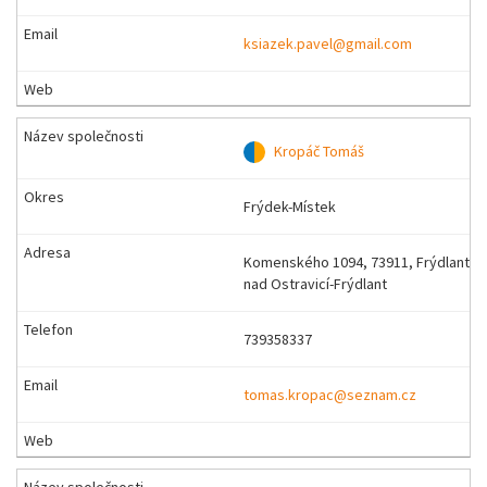
ksiazek.pavel@gmail.com
Kropáč Tomáš
Frýdek-Místek
Komenského 1094, 73911, Frýdlant
nad Ostravicí-Frýdlant
739358337
tomas.kropac@seznam.cz