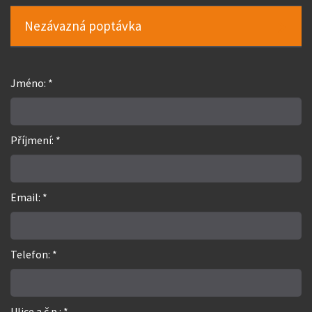
Nezávazná poptávka
Jméno: *
Příjmení: *
Email: *
Telefon: *
Ulice a č.p.: *