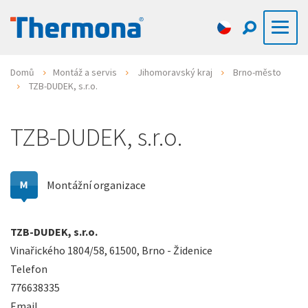
Domů
Montáž a servis
Jihomoravský kraj
Brno-město
TZB-DUDEK, s.r.o.
TZB-DUDEK, s.r.o.
Montážní organizace
TZB-DUDEK, s.r.o.
Vinařického 1804/58, 61500, Brno - Židenice
Telefon
776638335
Email