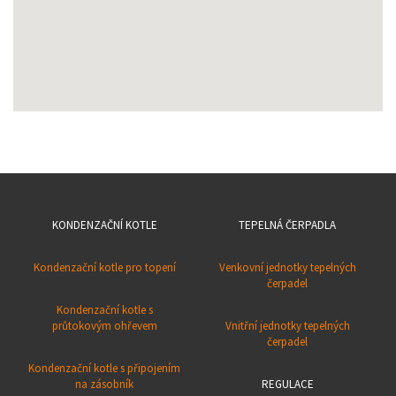
KONDENZAČNÍ KOTLE
TEPELNÁ ČERPADLA
Kondenzační kotle pro topení
Venkovní jednotky tepelných
čerpadel
Kondenzační kotle s
průtokovým ohřevem
Vnitřní jednotky tepelných
čerpadel
Kondenzační kotle s připojením
na zásobník
REGULACE