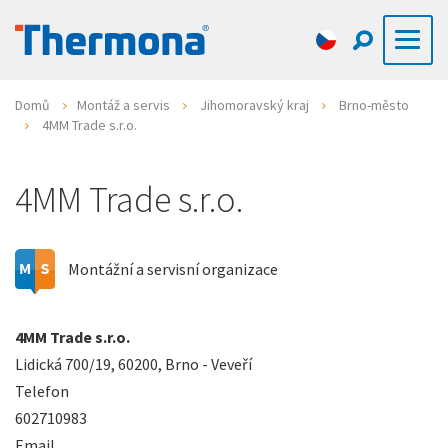
Domů
Montáž a servis
Jihomoravský kraj
Brno-město
4MM Trade s.r.o.
4MM Trade s.r.o.
Montážní a servisní organizace
4MM Trade s.r.o.
Lidická 700/19, 60200, Brno - Veveří
Telefon
602710983
Email