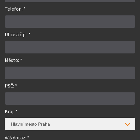
Telefon: *
Ulice a č.p.: *
Město: *
PSČ: *
Kraj: *
Hlavní město Praha
Váš dotaz: *