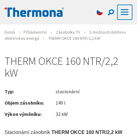
Domů
Příslušenství
Zásobníky TV
S možností dohřevu
elektrickou energií
THERM OKCE 160 NTR/2,2 kW
THERM OKCE 160 NTR/2,2
kW
Typ:
stacionární
Objem zásobníku:
149 l
Výkon výměníku:
32 kW
Stacionární zásobník
THERM OKCE 160 NTR/2,2 kW