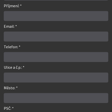
Příjmení: *
Email: *
Telefon: *
Ulice a č.p.: *
Město: *
PSČ: *