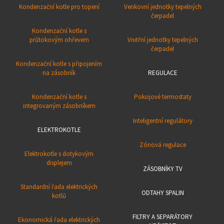
Kondenzační kotle pro topení
Venkovní jednotky tepelných
čerpadel
Kondenzační kotle s
průtokovým ohřevem
Vnitřní jednotky tepelných
čerpadel
Kondenzační kotle s připojením
na zásobník
REGULACE
Kondenzační kotle s
Pokojové termostaty
integrovaným zásobníkem
Inteligentní regulátory
ELEKTROKOTLE
Zónová regulace
Elektrokotle s dotykovým
displejem
ZÁSOBNÍKY TV
Standardní řada elektrických
ODTAHY SPALIN
kotlů
FILTRY A SEPARÁTORY
Ekonomická řada elektrických