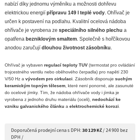
nabízí díky jednomu výměníku a možnosti dohřevu
elektrickou energií
přípravu 149 l teplé vody
. Ohřívač je
určen k postavení na podlahu. Kvalitní ocelová nádoba
ohřívače je vyrobena ze
speciálního silného plechu
a
opatřena
bezniklovým smaltem
. Společně s hořčíkovou
anodou zaručují
dlouhou životnost zásobníku
.
Ohřívač je vybaven
regulací teploty TUV
(termostat pro ovládání
trojcestného ventilu nebo oběhového čerpadla) pro napětí 230
V/50 Hz a
vývodem pro cirkulaci
. Zásobník disponuje
suchým
keramickým topným tělesem
, které není ponorné, ale zasunuté
do ocelové jímky. Tím, že nádoba ohřívače vody i jímka je
vyrobena z jednoho druhu materiálu (oceli),
nedochází ke
vzniku galvanického článku
a
elektrochemické korozi
.
Doporučená prodejní cena s DPH:
30 129 Kč
/ 24 900 bez
DPH /