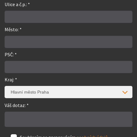
Ulice a č.p.: *
Město: *
PSČ: *
Kraj: *
Hlavní město Praha
Váš dotaz: *