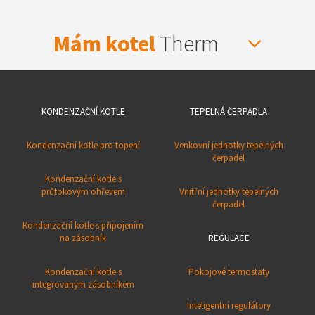
Mám kotel
Therm
KONDENZAČNÍ KOTLE
TEPELNÁ ČERPADLA
Kondenzační kotle pro topení
Venkovní jednotky tepelných
čerpadel
Kondenzační kotle s
průtokovým ohřevem
Vnitřní jednotky tepelných
čerpadel
Kondenzační kotle s připojením
na zásobník
REGULACE
Kondenzační kotle s
Pokojové termostaty
integrovaným zásobníkem
Inteligentní regulátory