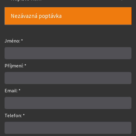
Nezávazná poptávka
Jméno: *
Příjmení: *
Email: *
Telefon: *