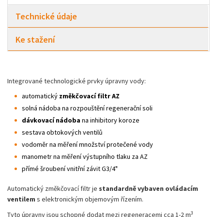
Technické údaje
Ke stažení
Integrované technologické prvky úpravny vody:
automatický
změkčovací filtr AZ
solná nádoba na rozpouštění regenerační soli
dávkovací nádoba
na inhibitory koroze
sestava obtokových ventilů
vodoměr na měření množství protečené vody
manometr na měření výstupního tlaku za AZ
přímé šroubení vnitřní závit G3/4"
Automatický změkčovací filtr je
standardně vybaven ovládacím
ventilem
s elektronickým objemovým řízením.
3
Tyto úpravny jsou schopné dodat mezi regeneracemi cca 1-2 m