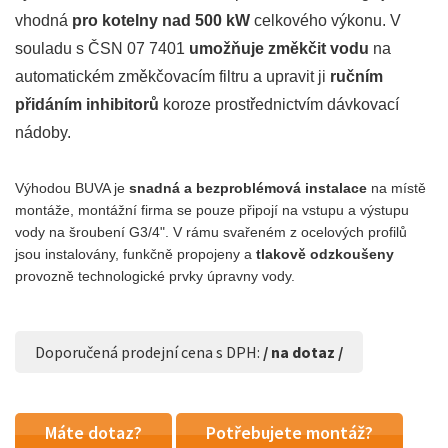
vhodná
pro kotelny nad 500 kW
celkového výkonu. V
souladu s ČSN 07 7401
umožňuje změkčit vodu
na
automatickém změkčovacím filtru a upravit ji
ručním
přidáním inhibitorů
koroze prostřednictvím dávkovací
nádoby.
Výhodou BUVA je
snadná a bezproblémová instalace
na místě
montáže, montážní firma se pouze připojí na vstupu a výstupu
vody na šroubení G3/4". V rámu svařeném z ocelových profilů
jsou instalovány, funkčně propojeny a
tlakově odzkoušeny
provozně technologické prvky úpravny vody.
Doporučená prodejní cena s DPH:
/ na dotaz /
Máte dotaz?
Potřebujete montáž?