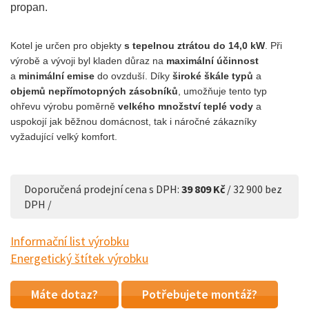
propan.
Kotel je určen pro objekty
s tepelnou ztrátou do 14,0 kW
. Při
výrobě a vývoji byl kladen důraz na
maximální účinnost
a
minimální emise
do ovzduší. Díky
široké škále typů
a
objemů nepřímotopných zásobníků
, umožňuje tento typ
ohřevu výrobu poměrně
velkého množství teplé vody
a
uspokojí jak běžnou domácnost, tak i náročné zákazníky
vyžadující velký komfort.
Doporučená prodejní cena s DPH:
39 809 Kč
/ 32 900 bez
DPH /
Informační list výrobku
Energetický štítek výrobku
Máte dotaz?
Potřebujete montáž?