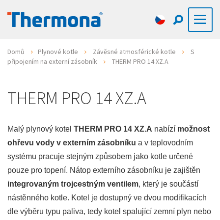
Domů
Plynové kotle
Závěsné atmosférické kotle
S
připojením na externí zásobník
THERM PRO 14 XZ.A
THERM PRO 14 XZ.A
Malý plynový kotel
THERM PRO 14 XZ.A
nabízí
možnost
ohřevu vody v externím zásobníku
a v teplovodním
systému pracuje stejným způsobem jako kotle určené
pouze pro topení. Nátop externího zásobníku je zajištěn
integrovaným trojcestným ventilem
, který je součástí
nástěnného kotle. Kotel je dostupný ve dvou modifikacích
dle výběru typu paliva, tedy kotel spalující zemní plyn nebo