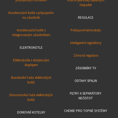
průtokovým ohřevem
Vnitřní jednotky tepelných
čerpadel
Kondenzační kotle s připojením
na zásobník
REGULACE
Kondenzační kotle s
Pokojové termostaty
integrovaným zásobníkem
Inteligentní regulátory
ELEKTROKOTLE
Zónová regulace
Elektrokotle s dotykovým
displejem
ZÁSOBNÍKY TV
Standardní řada elektrických
ODTAHY SPALIN
kotlů
FILTRY A SEPARÁTORY
Ekonomická řada elektrických
NEČISTOT
kotlů
CHEMIE PRO TOPNÉ SYSTÉMY
DOMOVNÍ KOTELNY