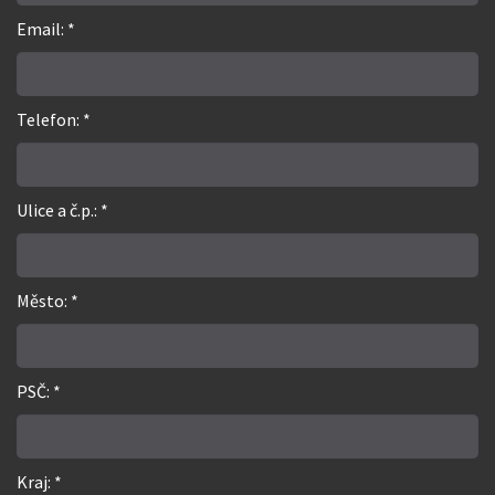
Email: *
Telefon: *
Ulice a č.p.: *
Město: *
PSČ: *
Kraj: *