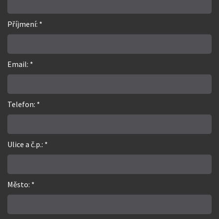
Příjmení: *
Email: *
Telefon: *
Ulice a č.p.: *
Město: *