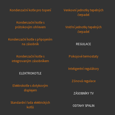
Kondenzační kotle pro topení
Venkovní jednotky tepelných
čerpadel
Kondenzační kotle s
průtokovým ohřevem
Vnitřní jednotky tepelných
čerpadel
Kondenzační kotle s připojením
na zásobník
REGULACE
Kondenzační kotle s
Pokojové termostaty
integrovaným zásobníkem
Inteligentní regulátory
ELEKTROKOTLE
Zónová regulace
Elektrokotle s dotykovým
displejem
ZÁSOBNÍKY TV
Standardní řada elektrických
ODTAHY SPALIN
kotlů