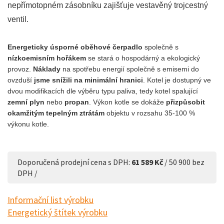
nepřímotopném zásobníku zajišťuje vestavěný trojcestný
ventil.
Energeticky úsporné oběhové čerpadlo
společně s
nízkoemisním hořákem
se stará o hospodárný a ekologický
provoz.
Náklady
na spotřebu energií společně s emisemi do
ovzduší
jsme snížili na minimální hranici
. Kotel je dostupný ve
dvou modifikacích dle výběru typu paliva, tedy kotel spalující
zemní plyn
nebo
propan
. Výkon kotle se dokáže
přizpůsobit
okamžitým tepelným ztrátám
objektu v rozsahu 35-100 %
výkonu kotle.
Doporučená prodejní cena s DPH:
61 589 Kč
/ 50 900 bez
DPH /
Informační list výrobku
Energetický štítek výrobku