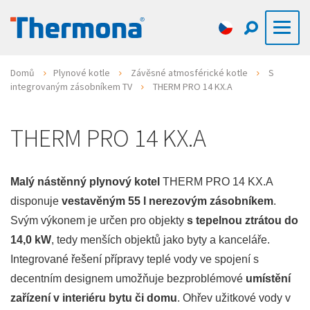
Domů
Plynové kotle
Závěsné atmosférické kotle
S
integrovaným zásobníkem TV
THERM PRO 14 KX.A
THERM PRO 14 KX.A
Malý nástěnný plynový kotel
THERM PRO 14 KX.A
disponuje
vestavěným 55 l nerezovým zásobníkem
.
Svým výkonem je určen pro objekty
s tepelnou ztrátou do
14,0 kW
, tedy menších objektů jako byty a kanceláře.
Integrované řešení přípravy teplé vody ve spojení s
decentním designem umožňuje bezproblémové
umístění
zařízení v interiéru bytu či domu
. Ohřev užitkové vody v