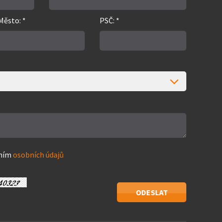
Město: *
PSČ: *
áním
osobních údajů