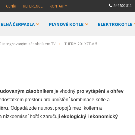
544 500 511
CENÍK
REFERENCE
KONTAKTY
ELNÁ ČERPADLA
PLYNOVÉ KOTLE
ELEKTROKOTLE
S integrovaným zásobníkem TV
THERM 20 LXZE.A 5
budovaným zásobníkem
je vhodný
pro vytápění
a
ohřev
edostatkem prostoru pro umístění kombinace kotle a
iéru
. Odpadá zde nutnost propojů mezi kotlem a
a nízkoemisní hořák zaručují
ekologický i ekonomický