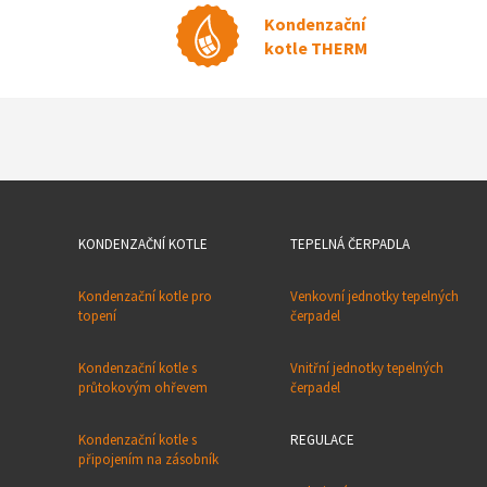
Kondenzační
kotle THERM
KONDENZAČNÍ KOTLE
TEPELNÁ ČERPADLA
Kondenzační kotle pro
Venkovní jednotky tepelných
topení
čerpadel
Kondenzační kotle s
Vnitřní jednotky tepelných
průtokovým ohřevem
čerpadel
Kondenzační kotle s
REGULACE
připojením na zásobník