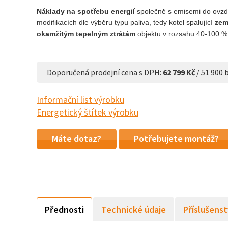
Náklady na spotřebu energií
společně s emisemi do ovz
modifikacích dle výběru typu paliva, tedy kotel spalující
zem
okamžitým tepelným ztrátám
objektu v rozsahu 40-100 % 
Doporučená prodejní cena s DPH:
62 799 Kč
/ 51 900 
Informační list výrobku
Energetický štítek výrobku
Máte dotaz?
Potřebujete montáž?
Přednosti
Technické údaje
Příslušenst