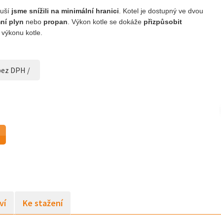
duší
jsme snížili na minimální hranici
. Kotel je dostupný ve dvou
ní plyn
nebo
propan
. Výkon kotle se dokáže
přizpůsobit
výkonu kotle.
bez DPH /
ví
Ke stažení