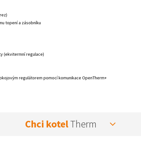
rez)
ému topení a zásobníku
y (ekvitermní regulace)
m pokojovým regulátorem pomocí komunikace OpenTherm+
Chci kotel
Therm