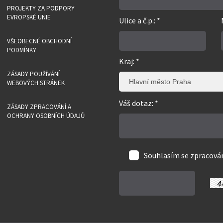
PROJEKTY ZA PODPORY
EVROPSKÉ UNIE
Ulice a č.p.: *
VŠEOBECNÉ OBCHODNÍ
PODMÍNKY
Kraj: *
ZÁSADY POUŽÍVÁNÍ
Hlavní město Praha
WEBOVÝCH STRÁNEK
Váš dotaz: *
ZÁSADY ZPRACOVÁNÍ A
OCHRANY OSOBNÍCH ÚDAJŮ
Souhlasím se zpracov