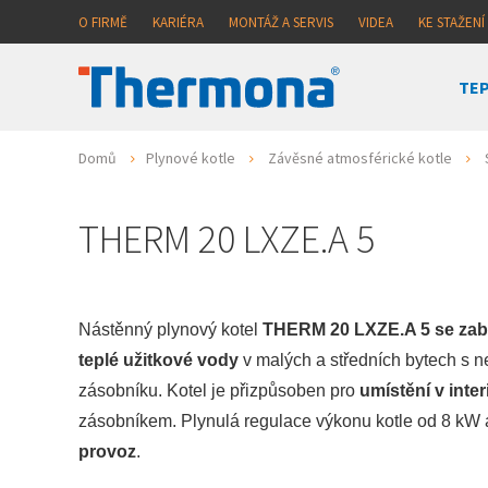
O FIRMĚ
KARIÉRA
MONTÁŽ A SERVIS
VIDEA
KE STAŽENÍ
TEP
Domů
Plynové kotle
Závěsné atmosférické kotle
THERM 20 LXZE.A 5
Nástěnný plynový kotel
THERM 20 LXZE.A 5 se za
teplé užitkové vody
v malých a středních bytech s n
zásobníku. Kotel je přizpůsoben pro
umístění v inter
zásobníkem. Plynulá regulace výkonu kotle od 8 kW 
provoz
.