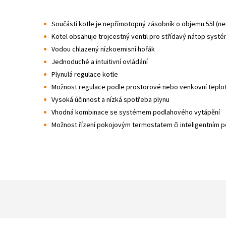
Součástí kotle je nepřímotopný zásobník o objemu 55l (ne
Kotel obsahuje trojcestný ventil pro střídavý nátop syst
Vodou chlazený nízkoemisní hořák
Jednoduché a intuitivní ovládání
Plynulá regulace kotle
Možnost regulace podle prostorové nebo venkovní teplot
Vysoká účinnost a nízká spotřeba plynu
Vhodná kombinace se systémem podlahového vytápění
Možnost řízení pokojovým termostatem či inteligentní