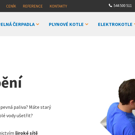
544 500 511
CENÍK
REFERENCE
KONTAKTY
ELNÁ ČERPADLA
PLYNOVÉ KOTLE
ELEKTROKOTLE
ění
a pevná paliva? Máte starý
plé vody ušetřit?
dnictvím
široké sítě