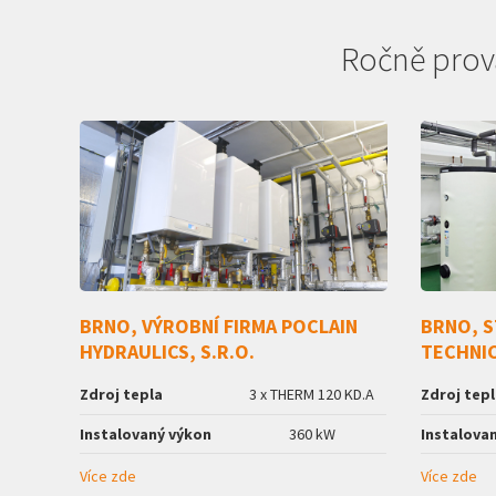
Ročně pro
BRNO, VÝROBNÍ FIRMA POCLAIN
BRNO, S
HYDRAULICS, S.R.O.
TECHNI
Zdroj tepla
3 x THERM 120 KD.A
Zdroj tepl
Instalovaný výkon
360 kW
Instalova
Více zde
Více zde