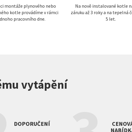
aci montáže plynového nebo
Na nově instalované kotle 
kého kotle provádíme v rámci
záruku až 3 roky a na tepelná 
ednoho pracovního dne.
5 let.
nému vytápění
2
3
DOPORUČENÍ
CENOV
NABÍDK