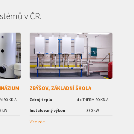
stémů v ČR.
MNÁZIUM
ZBÝŠOV, ZÁKLADNÍ ŠKOLA
M 90 KD.A
Zdroj tepla
4 x THERM 90 KD.A
5 kW
Instalovaný výkon
380 kW
Více zde