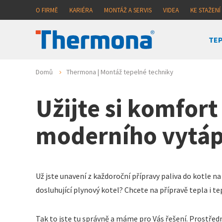
O FIRMĚ
KARIÉRA
MONTÁŽ A SERVIS
VIDEA
KE STAŽENÍ
TEP
Domů
Thermona | Montáž tepelné techniky
Užijte si komfort
moderního vytáp
Už jste unavení z každoroční přípravy paliva do kotle n
dosluhující plynový kotel? Chcete na přípravě tepla i te
Tak to jste tu správně a máme pro Vás řešení. Prostře