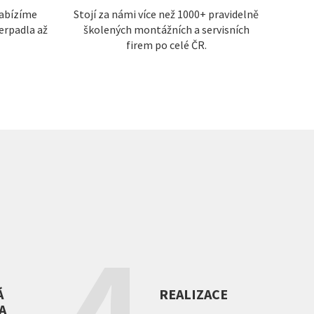
nabízíme
Stojí za námi více než 1000+ pravidelně
čerpadla až
školených montážních a servisních
firem po celé ČR.
4
Á
REALIZACE
A