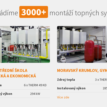
3000+
vádíme
montáží topných sy
TŘEDNÍ ŠKOLA
MORAVSKÝ KRUMLOV, GY
CKÁ A EKONOMICKÁ
Zdroj tepla
3 x THER
a
6 x THERM 49 KD
Instalovaný výkon
28
ný výkon
294 kW
Více zde