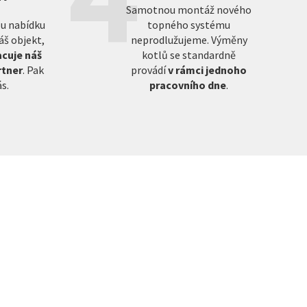
Samotnou montáž nového
ou nabídku
topného systému
áš objekt,
neprodlužujeme. Výměny
cuje náš
kotlů se standardně
rtner
. Pak
provádí
v rámci jednoho
s.
pracovního dne
.