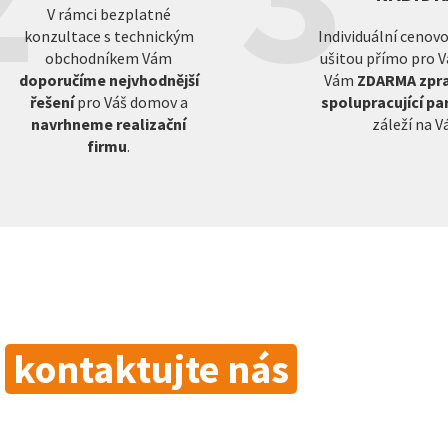
V rámci bezplatné
konzultace s technickým
Individuální cenov
obchodníkem Vám
ušitou přímo pro V
doporučíme nejvhodnější
Vám
ZDARMA zpra
řešení
pro Váš domov a
spolupracující pa
navrhneme realizační
záleží na Vá
firmu
.
a
kontaktujte nás