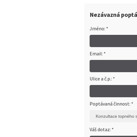
Nezávazná popt
Jméno: *
Email: *
Ulice a č.p.: *
Poptávaná činnost: *
Konzultace topného 
Váš dotaz: *