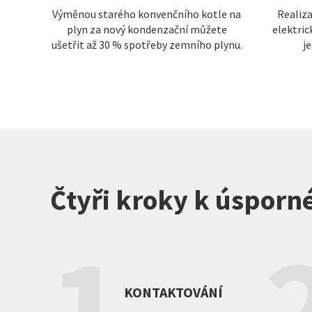
Výměnou starého konvenčního kotle na
Realiz
plyn za nový kondenzační můžete
elektric
ušetřit až 30 % spotřeby zemního plynu.
j
Čtyři kroky k úspor
1
KONTAKTOVÁNÍ