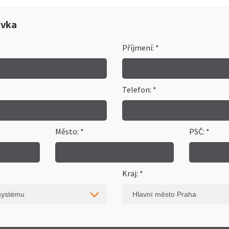
ávka
Příjmení: *
Telefon: *
Město: *
PSČ: *
Kraj: *
systému
Hlavní město Praha