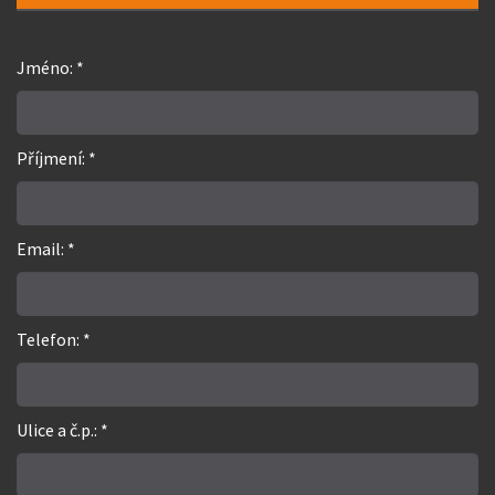
Jméno: *
Příjmení: *
Email: *
Telefon: *
Ulice a č.p.: *