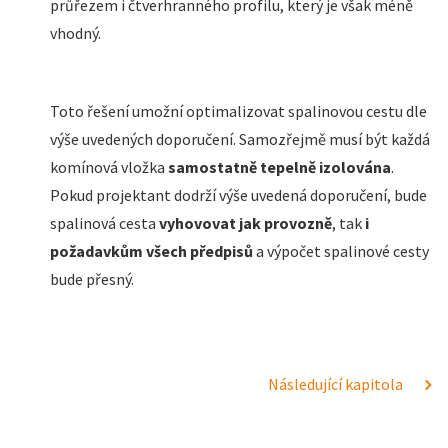
průřezem i čtverhranného profilu, který je však méně
vhodný.
Toto řešení umožní optimalizovat spalinovou cestu dle
výše uvedených doporučení. Samozřejmě musí být každá
komínová vložka
samostatně tepelně izolována
.
Pokud projektant dodrží výše uvedená doporučení, bude
spalinová cesta
vyhovovat jak provozně
, tak
i
požadavkům všech předpisů
a výpočet spalinové cesty
bude přesný.
Následující kapitola