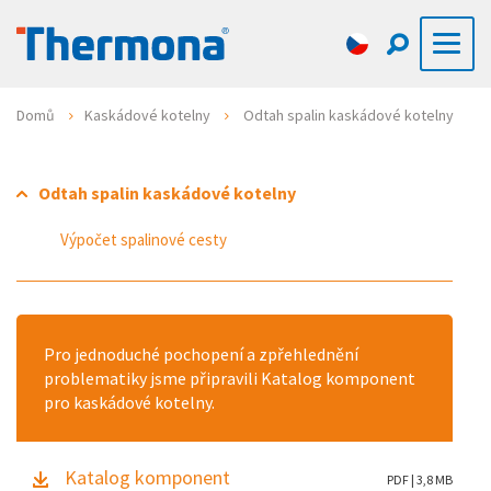
Domů
Kaskádové kotelny
Odtah spalin kaskádové kotelny
Odtah spalin kaskádové kotelny
Výpočet spalinové cesty
Pro jednoduché pochopení a zpřehlednění
problematiky jsme připravili Katalog komponent
pro kaskádové kotelny.
Katalog komponent
PDF | 3,8 MB