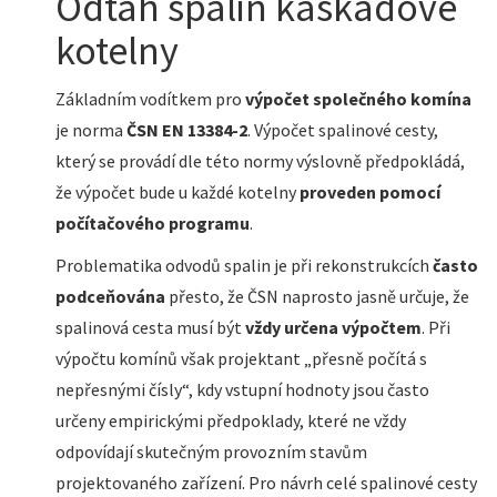
Odtah spalin kaskádové
kotelny
Základním vodítkem pro
výpočet společného komína
je norma
ČSN EN 13384-2
. Výpočet spalinové cesty,
který se provádí dle této normy výslovně předpokládá,
že výpočet bude u každé kotelny
proveden pomocí
počítačového programu
.
Problematika odvodů spalin je při rekonstrukcích
často
podceňována
přesto, že ČSN naprosto jasně určuje, že
spalinová cesta musí být
vždy určena výpočtem
. Při
výpočtu komínů však projektant „přesně počítá s
nepřesnými čísly“, kdy vstupní hodnoty jsou často
určeny empirickými předpoklady, které ne vždy
odpovídají skutečným provozním stavům
projektovaného zařízení. Pro návrh celé spalinové cesty