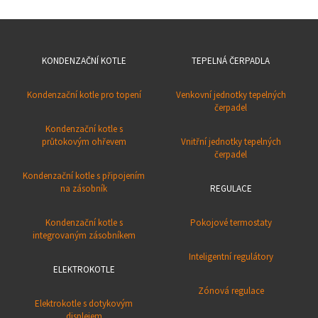
KONDENZAČNÍ KOTLE
TEPELNÁ ČERPADLA
Kondenzační kotle pro topení
Venkovní jednotky tepelných
čerpadel
Kondenzační kotle s
průtokovým ohřevem
Vnitřní jednotky tepelných
čerpadel
Kondenzační kotle s připojením
na zásobník
REGULACE
Kondenzační kotle s
Pokojové termostaty
integrovaným zásobníkem
Inteligentní regulátory
ELEKTROKOTLE
Zónová regulace
Elektrokotle s dotykovým
displejem