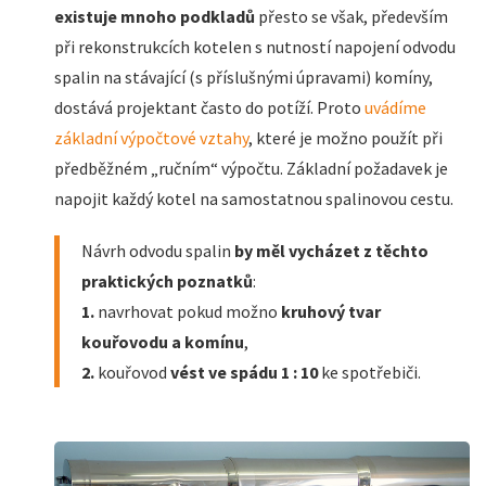
existuje mnoho podkladů
přesto se však, především
při rekonstrukcích kotelen s nutností napojení odvodu
spalin na stávající (s příslušnými úpravami) komíny,
dostává projektant často do potíží. Proto
uvádíme
základní výpočtové vztahy
, které je možno použít při
předběžném „ručním“ výpočtu. Základní požadavek je
napojit každý kotel na samostatnou spalinovou cestu.
Návrh odvodu spalin
by měl vycházet z těchto
praktických poznatků
:
1.
navrhovat pokud možno
kruhový tvar
kouřovodu a komínu
,
2.
kouřovod
vést ve spádu 1 : 10
ke spotřebiči.