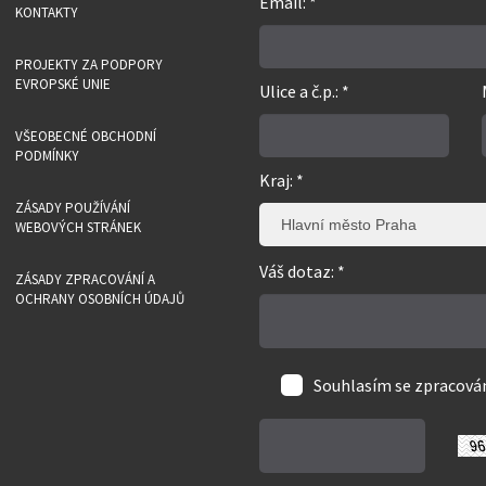
Email: *
KONTAKTY
PROJEKTY ZA PODPORY
EVROPSKÉ UNIE
Ulice a č.p.: *
VŠEOBECNÉ OBCHODNÍ
PODMÍNKY
Kraj: *
ZÁSADY POUŽÍVÁNÍ
Hlavní město Praha
WEBOVÝCH STRÁNEK
Váš dotaz: *
ZÁSADY ZPRACOVÁNÍ A
OCHRANY OSOBNÍCH ÚDAJŮ
Souhlasím se zpracov