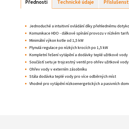
Přednosti
Technické údaje
Příslušenst
Jednoduché a intuitivní ovládání díky přehlednému dotyk
Komunikace HDO - dálkové spínání provozu v nízkém tarif
Minimální výkon kotle od 1,5 kW
Plynulá regulace po nízkých krocích po 1,5 kW
Kompletní řešení vytápění a dodávky teplé užitkové vody
Součástí setu je trojcestný ventil pro ohřev užitkové vody
Ohřev vody v externím zásobníku
Stála dodávka teplé vody pro více odběrných míst
Vhodné pro vytápění nízkoenergetických a pasivních domů