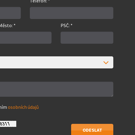
Telefon: *
Město: *
PSČ: *
áním
osobních údajů