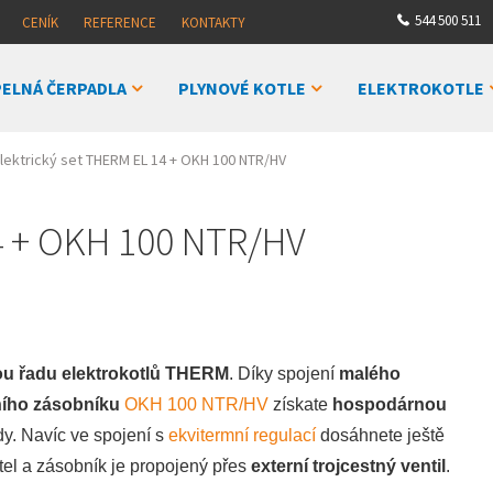
544 500 511
CENÍK
REFERENCE
KONTAKTY
ELNÁ ČERPADLA
PLYNOVÉ KOTLE
ELEKTROKOTLE
lektrický set THERM EL 14 + OKH 100 NTR/HV
14 + OKH 100 NTR/HV
ou řadu elektrokotlů THERM
. Díky spojení
malého
ního zásobníku
OKH 100 NTR/HV
získate
hospodárnou
dy. Navíc ve spojení s
ekvitermní regulací
dosáhnete ještě
tel a zásobník je propojený přes
externí trojcestný ventil
.