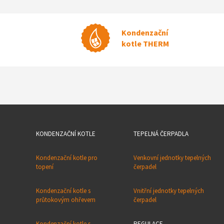
Kondenzační
kotle THERM
KONDENZAČNÍ KOTLE
TEPELNÁ ČERPADLA
Kondenzační kotle pro
Venkovní jednotky tepelných
topení
čerpadel
Kondenzační kotle s
Vnitřní jednotky tepelných
průtokovým ohřevem
čerpadel
Kondenzační kotle s
REGULACE