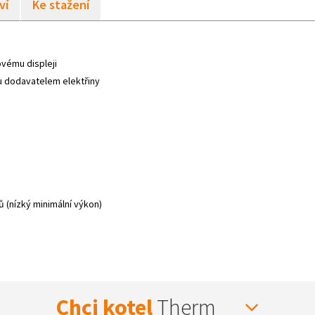
ví
Ke stažení
ovému displeji
u dodavatelem elektřiny
 (nízký minimální výkon)
Chci kotel
Therm