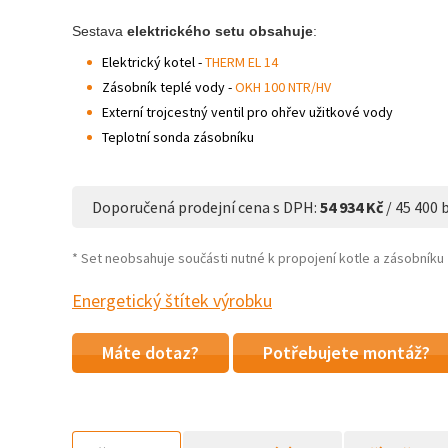
Sestava
elektrického setu obsahuje
:
Elektrický kotel -
THERM EL 14
Zásobník teplé vody -
OKH 100 NTR/HV
Externí trojcestný ventil pro ohřev užitkové vody
Teplotní sonda zásobníku
Doporučená prodejní cena s DPH:
54 934 Kč
/ 45 400 
* Set neobsahuje součásti nutné k propojení kotle a zásobníku
Energetický štítek výrobku
Máte dotaz?
Potřebujete montáž?