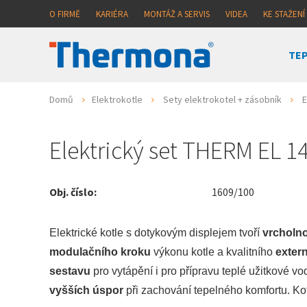
O FIRMĚ
KARIÉRA
MONTÁŽ A SERVIS
VIDEA
KE STAŽENÍ
TEP
Domů
Elektrokotle
Sety elektrokotel + zásobník
E
Elektrický set THERM EL 
Obj. číslo:
1609/100
Elektrické kotle s dotykovým displejem tvoří
vrcholn
modulačního kroku
výkonu kotle a kvalitního
exter
sestavu
pro vytápění i pro přípravu teplé užitkové vo
vyšších úspor
při zachování tepelného komfortu. Ko