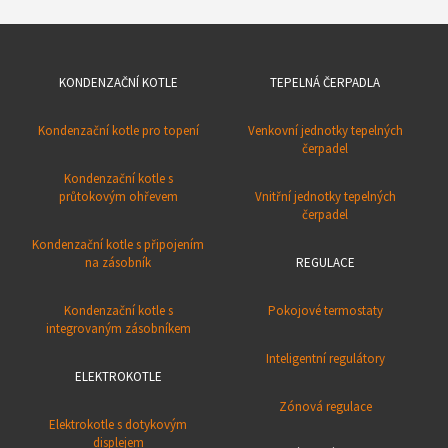
KONDENZAČNÍ KOTLE
TEPELNÁ ČERPADLA
Kondenzační kotle pro topení
Venkovní jednotky tepelných
čerpadel
Kondenzační kotle s
průtokovým ohřevem
Vnitřní jednotky tepelných
čerpadel
Kondenzační kotle s připojením
na zásobník
REGULACE
Kondenzační kotle s
Pokojové termostaty
integrovaným zásobníkem
Inteligentní regulátory
ELEKTROKOTLE
Zónová regulace
Elektrokotle s dotykovým
displejem