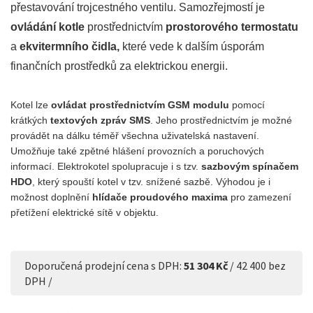
přestavování trojcestného ventilu. Samozřejmostí je
ovládání kotle
prostřednictvím
prostorového termostatu
a
ekvitermního čidla,
které vede k dalším úsporám
finančních prostředků za elektrickou energii.
Kotel lze
ovládat prostřednictvím GSM modulu
pomocí
krátkých
textových zpráv SMS
. Jeho prostřednictvím je možné
provádět na dálku téměř všechna uživatelská nastavení.
Umožňuje také zpětné hlášení provozních a poruchových
informací. Elektrokotel spolupracuje i s tzv.
sazbovým spínačem
HDO
, který spouští kotel v tzv. snížené sazbě. Výhodou je i
možnost doplnění
hlídače proudového maxima
pro zamezení
přetížení elektrické sítě v objektu.
Doporučená prodejní cena s DPH:
51 304 Kč
/ 42 400 bez
DPH /