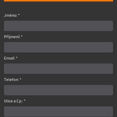
Jméno: *
Příjmení: *
Email: *
Telefon: *
Ulice a č.p.: *