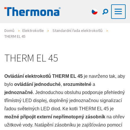
Domů
Elektrokotle
Standardní řada elektrokotlů
THERM EL 45
THERM EL 45
Ovládání elektrokotlů THERM EL 45
je navrženo tak, aby
bylo
ovládání jednoduché
,
srozumitelné
a
jednoznačné
. Jednoduchou obsluhu podporuje přehledný
třímístný LED displej, doplněný jednoznačnou signalizací
řadou světelných LED diod. Ke kotli THERM EL 45 je
možné připojit externí nepřímotopný zásobník
na ohřev
užitkové vody. Natápění zásobníku je zajišťováno pomocí