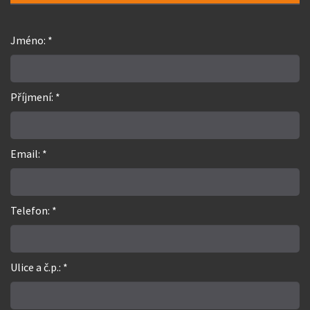
Jméno: *
Příjmení: *
Email: *
Telefon: *
Ulice a č.p.: *