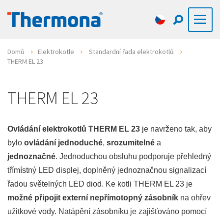
Domů
Elektrokotle
Standardní řada elektrokotlů
THERM EL 23
THERM EL 23
Ovládání elektrokotlů THERM EL 23
je navrženo tak, aby
bylo
ovládání jednoduché
,
srozumitelné
a
jednoznačné
. Jednoduchou obsluhu podporuje přehledný
třímístný LED displej, doplněný jednoznačnou signalizací
řadou světelných LED diod. Ke kotli THERM EL 23 je
možné připojit externí nepřímotopný zásobník
na ohřev
užitkové vody. Natápění zásobníku je zajišťováno pomocí