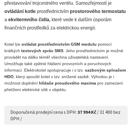
přestavování trojcestného ventilu. Samozřejmostí je
ovládání kotle
prostřednictvím
prostorového termostatu
a
ekvitermního čidla,
které vede k dalším úsporám
finančních prostředků za elektrickou energii.
Kotel lze
ovládat prostřednictvím GSM modulu
pomocí
krátkých
textových zpráv SMS
. Jeho prostřednictvím je možné
provádět na dálku téměř všechna uživatelská nastavení.
Umožňuje také zpětné hlášení provozních a poruchových
informací. Elektrokotel spolupracuje i s tzv.
sazbovým spínačem
HDO
, který spouští kotel v tzv. snížené sazbě. Výhodou je i
možnost doplnění
hlídače proudového maxima
pro zamezení
přetížení elektrické sítě v objektu.
Doporučená prodejní cena s DPH:
37 994 Kč
/ 31 400 bez
DPH /