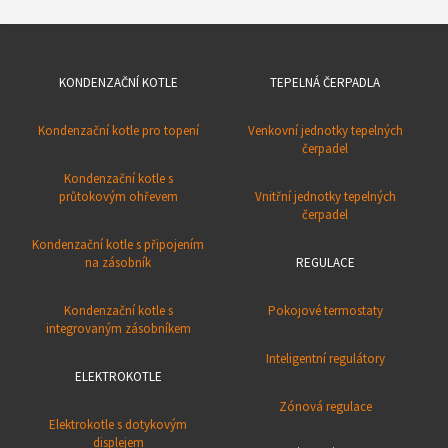
KONDENZAČNÍ KOTLE
TEPELNÁ ČERPADLA
Kondenzační kotle pro topení
Venkovní jednotky tepelných
čerpadel
Kondenzační kotle s
průtokovým ohřevem
Vnitřní jednotky tepelných
čerpadel
Kondenzační kotle s připojením
na zásobník
REGULACE
Kondenzační kotle s
Pokojové termostaty
integrovaným zásobníkem
Inteligentní regulátory
ELEKTROKOTLE
Zónová regulace
Elektrokotle s dotykovým
displejem